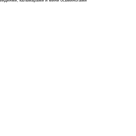
мидиями, кальмарами и мини осьминогами